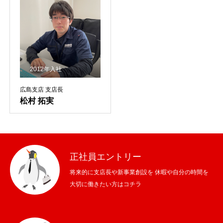
2012年入社
広島支店 支店長
松村 拓実
正社員エントリー
将来的に支店長や新事業創設を 休暇や自分の時間を
大切に働きたい方はコチラ