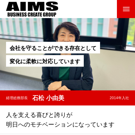
HOME
COMPANY
会
社
を
守
る
こ
と
が
で
き
る
存
在
と
し
て
メッセージ
変
化
に
柔
軟
に
対
応
し
て
い
ま
す
会社沿革
会社概要
石松 小由美
経理総務部長
2014年入社
BUSINESS
人を支える喜びと誇りが
わたしたちの仕事
明日へのモチベーションになっています
インタビュー