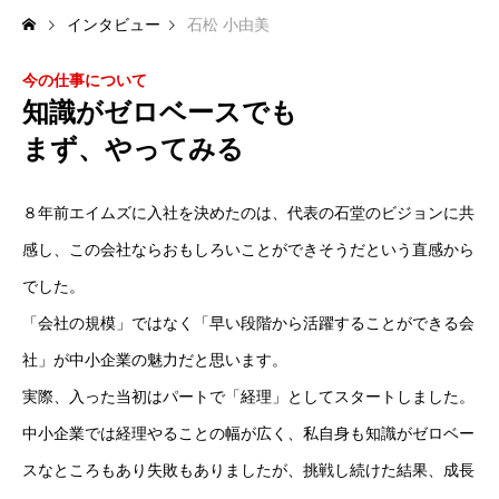
インタビュー
石松 小由美
RECRUIT
今の仕事について
募集要項
知識がゼロベースでも
まず、やってみる
よくある質問
お問い合わせ
８年前エイムズに入社を決めたのは、代表の石堂のビジョンに共
感し、この会社ならおもしろいことができそうだという直感から
新卒採用エントリー
でした。
AIMS WILD STAFF
ドローン事業
ドローン空中散布
ドローンレン
「会社の規模」ではなく「早い段階から活躍することができる会
社」が中小企業の魅力だと思います。
実際、入った当初はパートで「経理」としてスタートしました。
中小企業では経理やることの幅が広く、私自身も知識がゼロベー
スなところもあり失敗もありましたが、挑戦し続けた結果、成長